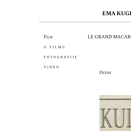
EMA K
Film
LE GRAND MACABR
o filmu
fotografije
video
Ocene