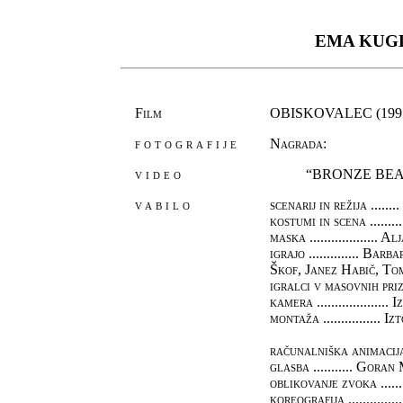
EMA K
Film
OBISKOVALEC (199
fotografije
Nagrada:
video
“BRONZE BEAR 
vabilo
scenarij in režija .....
kostumi in scena ........
maska ................... 
igrajo .............. 
Škof, Janez Habič, T
igralci v masovnih prizo
kamera .................
montaža ................ I
računalniška animacija 
glasba ........... Gora
oblikovanje zvoka .......
koreografija .............