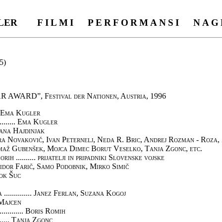
UGLER
FILMI
PERFORMANSI
NAG
5)
AWARD”, Festival der Nationen, Austria, 1996
... Ema Kugler
......... Ema Kugler
Aljana Hajdinjak
Barbara Novakovič, Ivan Peternelj, Neda R. Bric, Andrej Rozman - Roza,
omaž Gubenšek, Mojca Dimec Borut Veselko, Tanja Zgonc, etc.
rih .......... prijatelji in pripadniki Slovenske vojske
... Izidor Farič, Samo Podobnik, Mirko Simič
ztok Šuc
.............. Janez Ferlan, Suzana Kogoj
n Majcen
........... Boris Romih
....... Tanja Zgonc